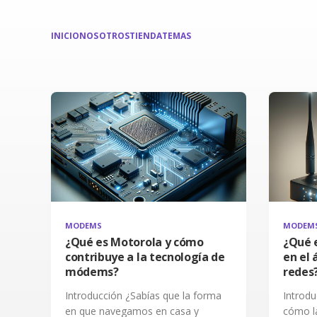
INICIO
NOSOTROS
TIENDA
TEMAS
MODEMS
MODEM
¿Qué es Motorola y cómo
¿Qué e
contribuye a la tecnología de
en el
módems?
redes
Introducción ¿Sabías que la forma
Introd
en que navegamos en casa y
cómo la