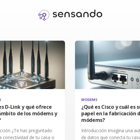
S
MODEMS
s D-Link y qué ofrece
¿Qué es Cisco y cuál es s
 ámbito de los módems y
papel en la fabricación 
?
módems?
ucción ¿Te has preguntado
Introducción Imagina una au
 conectividad de tu casa o
de datos que conecta tu casa