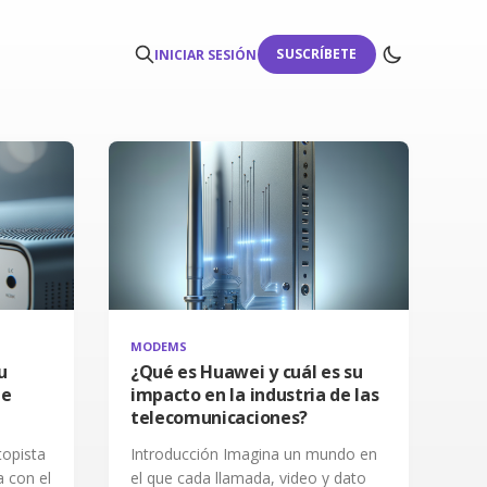
SUSCRÍBETE
INICIAR SESIÓN
MODEMS
u
¿Qué es Huawei y cuál es su
de
impacto en la industria de las
telecomunicaciones?
topista
Introducción Imagina un mundo en
 con el
el que cada llamada, video y dato