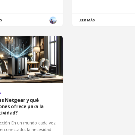
ÁS
LEER MÁS
S
es Netgear y qué
ones ofrece para la
tividad?
ucción En un mundo cada vez
erconectado, la necesidad