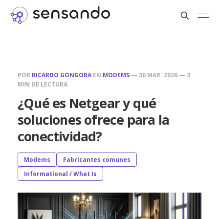
POR
RICARDO GONGORA
EN
MODEMS
—
30 MAR. 2026
—
3
MIN DE LECTURA
¿Qué es Netgear y qué
soluciones ofrece para la
conectividad?
Modems
Fabricantes comunes
Informational / What Is