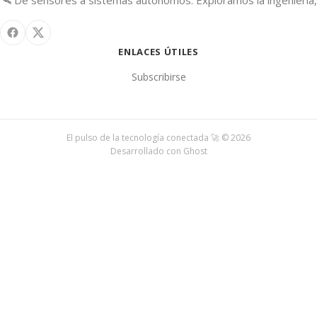
🛰️ De sensores a sistemas autónomos. Exploramos la ingeniería, 
ENLACES ÚTILES
Subscribirse
El pulso de la tecnología conectada 🚀 © 2026
Desarrollado con
Ghost