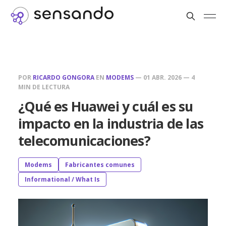
POR
RICARDO GONGORA
EN
MODEMS
—
01 ABR. 2026
—
4
MIN DE LECTURA
¿Qué es Huawei y cuál es su
impacto en la industria de las
telecomunicaciones?
Modems
Fabricantes comunes
Informational / What Is