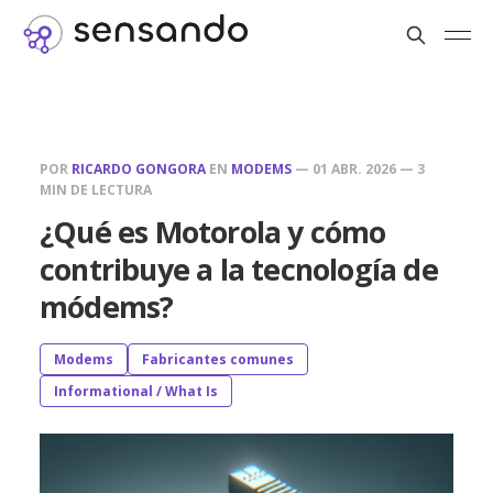
POR
RICARDO GONGORA
EN
MODEMS
—
01 ABR. 2026
—
3
MIN DE LECTURA
¿Qué es Motorola y cómo
contribuye a la tecnología de
módems?
Modems
Fabricantes comunes
Informational / What Is