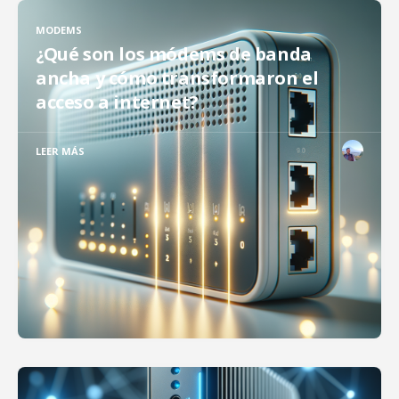
MODEMS
¿Qué son los módems de banda
ancha y cómo transformaron el
acceso a internet?
LEER MÁS