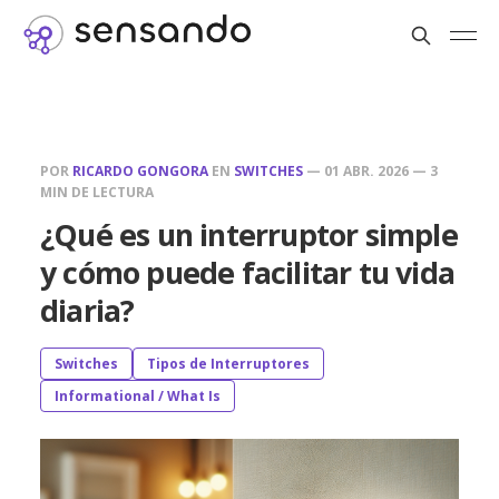
POR
RICARDO GONGORA
EN
SWITCHES
—
01 ABR. 2026
—
3
MIN DE LECTURA
¿Qué es un interruptor simple
y cómo puede facilitar tu vida
diaria?
Switches
Tipos de Interruptores
Informational / What Is