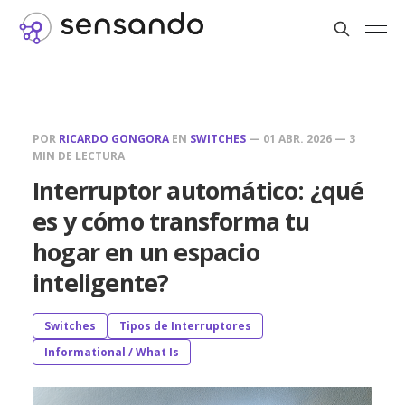
POR
RICARDO GONGORA
EN
SWITCHES
—
01 ABR. 2026
—
3
MIN DE LECTURA
Interruptor automático: ¿qué
es y cómo transforma tu
hogar en un espacio
inteligente?
Switches
Tipos de Interruptores
Informational / What Is