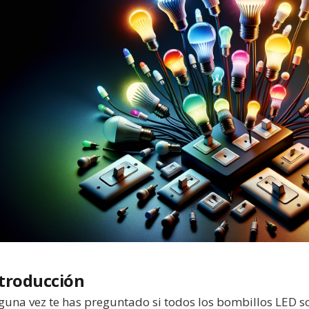
troducción
guna vez te has preguntado si todos los bombillos LED s