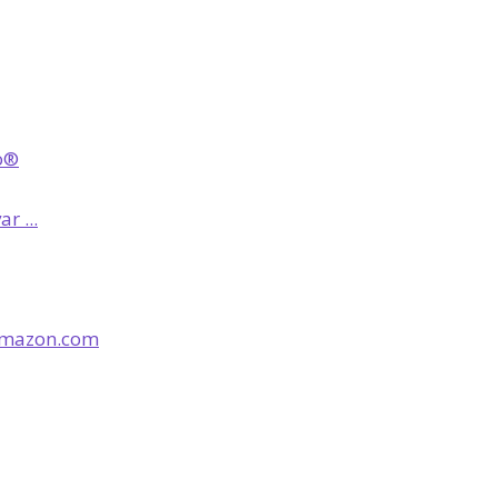
o®
r ...
- Amazon.com