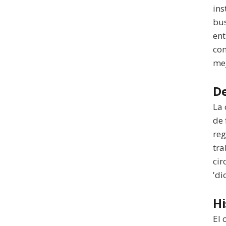
ins
bus
ent
com
mej
De
La 
de 
reg
tra
cir
'di
Hi
El 