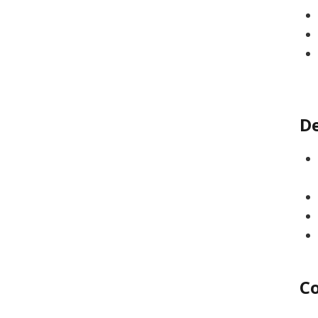
De
Co