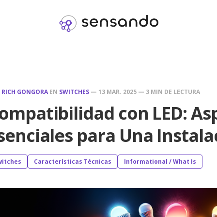
R
RICH GONGORA
EN
SWITCHES
—
13 MAR. 2025
—
3 MIN DE LECTURA
ompatibilidad con LED: As
senciales para Una Instala
witches
Características Técnicas
Informational / What Is