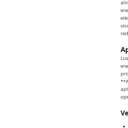
ali
ene
elé
vis
red
Ap
Los
ene
pro
**A
apl
ope
Ve