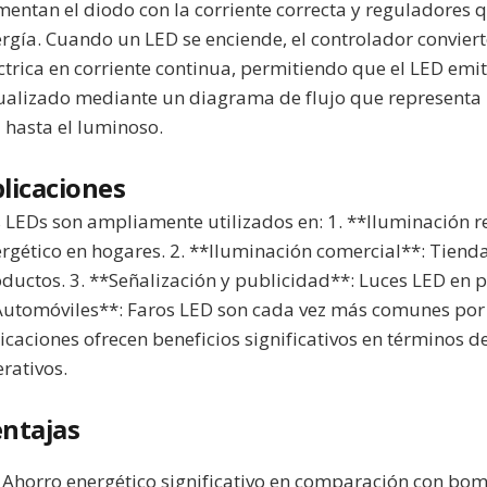
mentan el diodo con la corriente correcta y reguladores 
rgía. Cuando un LED se enciende, el controlador convierte
ctrica en corriente continua, permitiendo que el LED emit
ualizado mediante un diagrama de flujo que representa l
 hasta el luminoso.
licaciones
 LEDs son ampliamente utilizados en: 1. **Iluminación r
rgético en hogares. 2. **Iluminación comercial**: Tiend
ductos. 3. **Señalización y publicidad**: Luces LED en pa
utomóviles**: Faros LED son cada vez más comunes por s
icaciones ofrecen beneficios significativos en términos de
rativos.
ntajas
Ahorro energético significativo en comparación con bomb