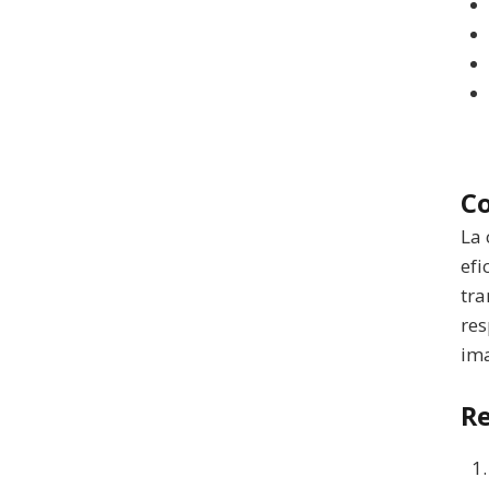
Co
La 
efi
tra
res
ima
Re