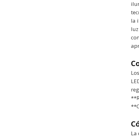
ilu
tec
la 
luz
con
apr
C
Los
LED
reg
**R
**C
C
La 