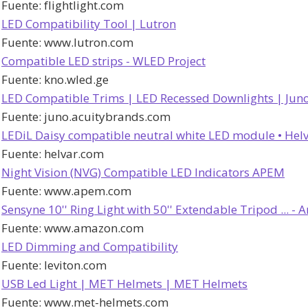
Fuente:
flightlight.com
LED Compatibility Tool | Lutron
Fuente:
www.lutron.com
Compatible LED strips - WLED Project
Fuente:
kno.wled.ge
LED Compatible Trims | LED Recessed Downlights | Jun
Fuente:
juno.acuitybrands.com
LEDiL Daisy compatible neutral white LED module • Helva
Fuente:
helvar.com
Night Vision (NVG) Compatible LED Indicators APEM
Fuente:
www.apem.com
Sensyne 10'' Ring Light with 50'' Extendable Tripod ... 
Fuente:
www.amazon.com
LED Dimming and Compatibility
Fuente:
leviton.com
USB Led Light | MET Helmets | MET Helmets
Fuente:
www.met-helmets.com