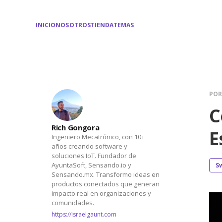
INICIO
NOSOTROS
TIENDA
TEMAS
PO
C
Rich Gongora
E
Ingeniero Mecatrónico, con 10+
años creando software y
soluciones IoT. Fundador de
AyuntaSoft, Sensando.io y
S
Sensando.mx. Transformo ideas en
productos conectados que generan
impacto real en organizaciones y
comunidades.
https://israelgaunt.com