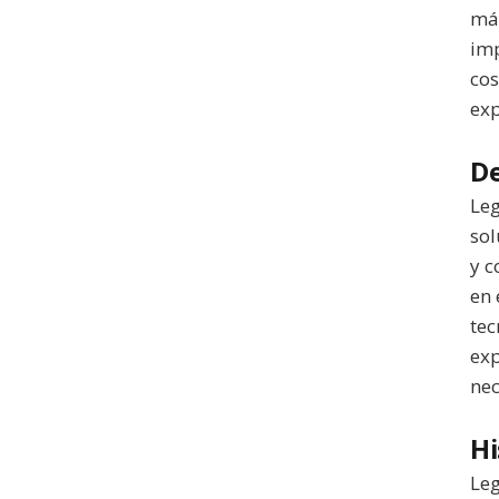
más
imp
cos
exp
De
Leg
sol
y c
en 
tec
exp
nec
Hi
Leg