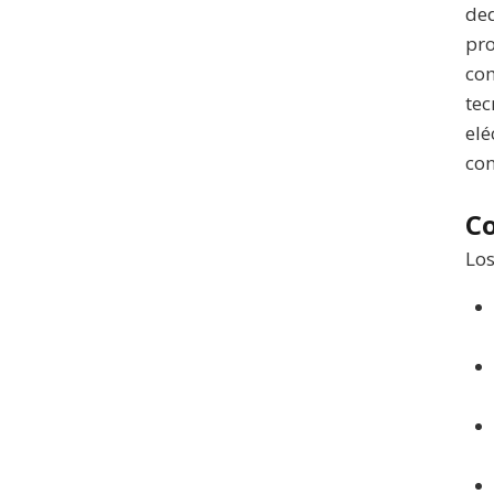
ded
pro
com
tec
elé
con
C
Los