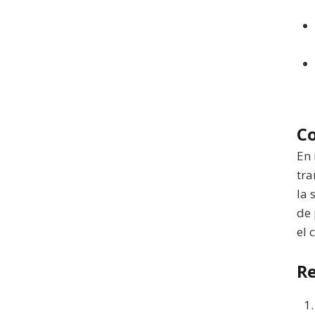
Co
En 
tra
la 
de 
el 
Re