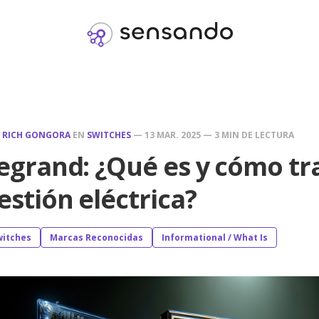
R
RICH GONGORA
EN
SWITCHES
—
13 MAR. 2025
—
3 MIN DE LECTURA
egrand: ¿Qué es y cómo tr
estión eléctrica?
witches
Marcas Reconocidas
Informational / What Is