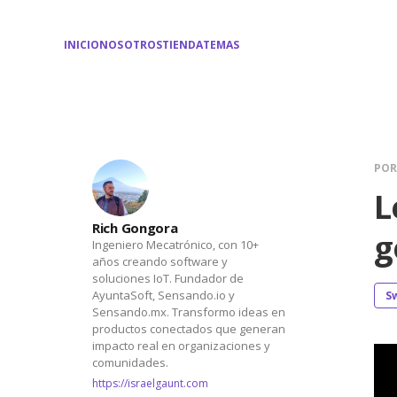
INICIO
NOSOTROS
TIENDA
TEMAS
PO
L
Rich Gongora
g
Ingeniero Mecatrónico, con 10+
años creando software y
soluciones IoT. Fundador de
AyuntaSoft, Sensando.io y
S
Sensando.mx. Transformo ideas en
productos conectados que generan
impacto real en organizaciones y
comunidades.
https://israelgaunt.com