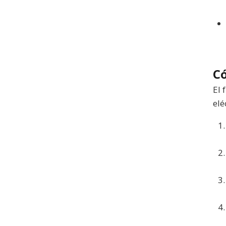
C
El 
elé