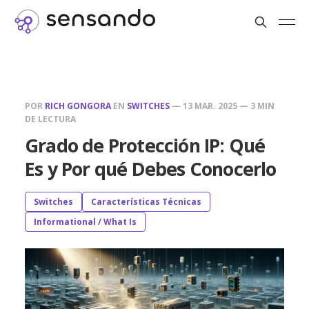
POR
RICH GONGORA
EN
SWITCHES
—
13 MAR. 2025
—
3 MIN
DE LECTURA
Grado de Protección IP: Qué
Es y Por qué Debes Conocerlo
Switches
Características Técnicas
Informational / What Is