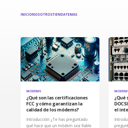
INICIO
NOSOTROS
TIENDA
TEMAS
MODEMS
MODEM
¿Qué son las certificaciones
¿Qué 
FCC y cómo garantizan la
DOCSI
calidad de los módems?
el int
Introducción ¿Te has preguntado
Introdu
qué hace que un módem sea fiable
pregun