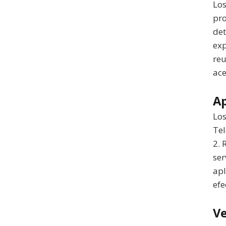
Los
pro
det
exp
reu
ac
Ap
Los
Tel
2. 
ser
apl
efe
Ve