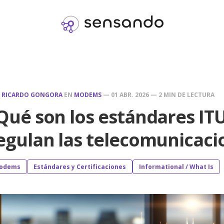
R
RICARDO GONGORA
EN
MODEMS
—
01 ABR. 2026
—
2 MIN DE LECTURA
Qué son los estándares IT
egulan las telecomunicaci
odems
Estándares y Certificaciones
Informational / What Is