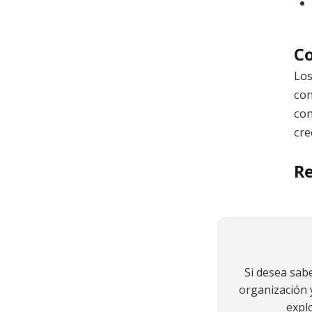
Co
Los
com
con
cre
Re
Si desea sab
organización y
expl