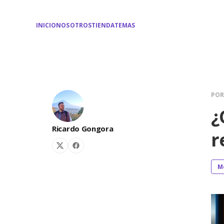
INICIO
NOSOTROS
TIENDA
TEMAS
PO
¿
Ricardo Gongora
r
M