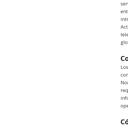
ser
ent
int
Act
tel
glo
C
Los
com
Nor
req
inf
ope
C