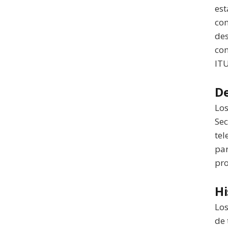
est
com
des
com
ITU
De
Los
Sec
tel
par
pro
Hi
Los
de 