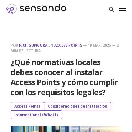
POR
RICH GONGORA
EN
ACCESS POINTS
—
19 MAR. 2025
—
2
MIN DE LECTURA
¿Qué normativas locales
debes conocer al instalar
Access Points y cómo cumplir
con los requisitos legales?
Access Points
Consideraciones de Instalación
Informational / What Is