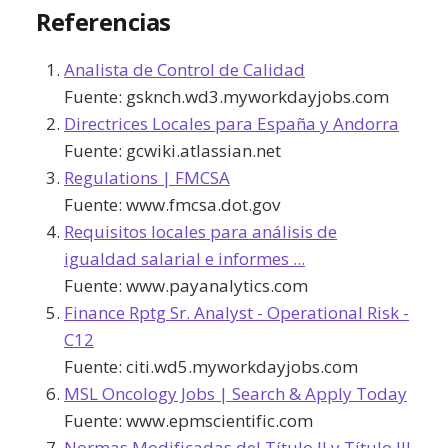
Referencias
Analista de Control de Calidad
Fuente:
gsknch.wd3.myworkdayjobs.com
Directrices Locales para España y Andorra
Fuente:
gcwiki.atlassian.net
Regulations | FMCSA
Fuente:
www.fmcsa.dot.gov
Requisitos locales para análisis de
igualdad salarial e informes ...
Fuente:
www.payanalytics.com
Finance Rptg Sr. Analyst - Operational Risk -
C12
Fuente:
citi.wd5.myworkdayjobs.com
MSL Oncology Jobs | Search & Apply Today
Fuente:
www.epmscientific.com
Normas Modificadas del Título II y Título III