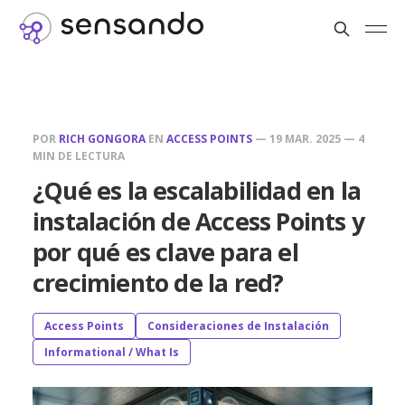
POR
RICH GONGORA
EN
ACCESS POINTS
—
19 MAR. 2025
—
4
MIN DE LECTURA
¿Qué es la escalabilidad en la
instalación de Access Points y
por qué es clave para el
crecimiento de la red?
Access Points
Consideraciones de Instalación
Informational / What Is