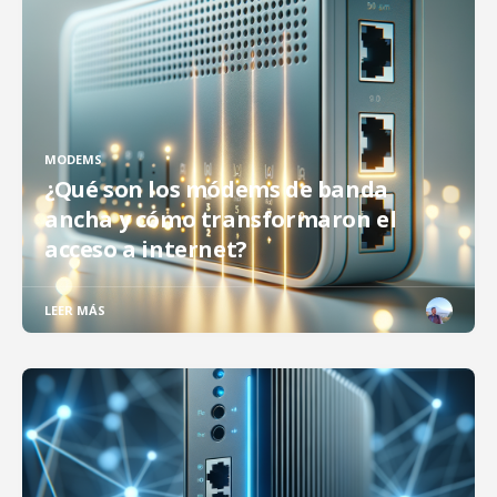
MODEMS
¿Qué son los módems de banda
ancha y cómo transformaron el
acceso a internet?
LEER MÁS