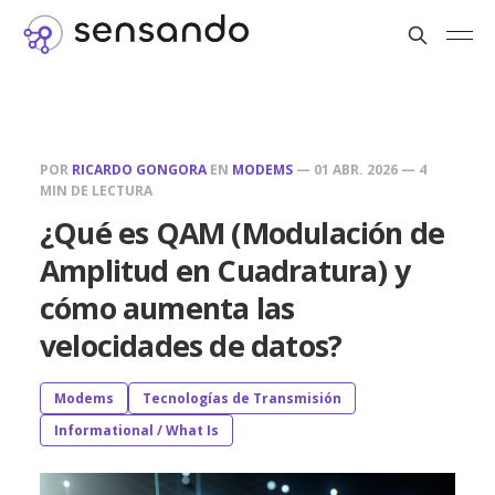
POR
RICARDO GONGORA
EN
MODEMS
—
01 ABR. 2026
—
4
MIN DE LECTURA
¿Qué es QAM (Modulación de
Amplitud en Cuadratura) y
cómo aumenta las
velocidades de datos?
Modems
Tecnologías de Transmisión
Informational / What Is