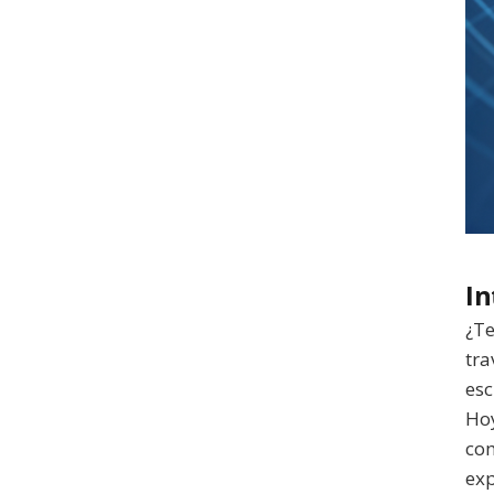
In
¿Te
tra
esc
Hoy
com
exp