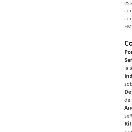
est
cor
com
FM 
C
Po
Se
la 
In
so
De
de 
An
señ
Ri
por