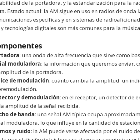
abilidad de la portadora, y la estandarización para la 
ta. Estado actual: la AM sigue en uso en radios de onda 
unicaciones específicas y en sistemas de radioaficiona
y tecnologías digitales son más comunes para la músic
omponentes
rtadora
: una onda de alta frecuencia que sirve como bas
ñal moduladora
: la información que queremos enviar, 
amplitud de la portadora.
dice de modulación
: cuánto cambia la amplitud; un índic
bremodulación.
tector y demodulación
: en el receptor, un detector de e
la amplitud de la señal recibida.
cho de banda
: una señal AM típica ocupa aproximadame
al moduladora, lo que influye en la cantidad de estacio
tmos y ruido
: la AM puede verse afectada por el ruido de
 lo que el diseño del sistema es clave para minimizar est