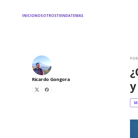
INICIO
NOSOTROS
TIENDA
TEMAS
PO
¿
Ricardo Gongora
y
M