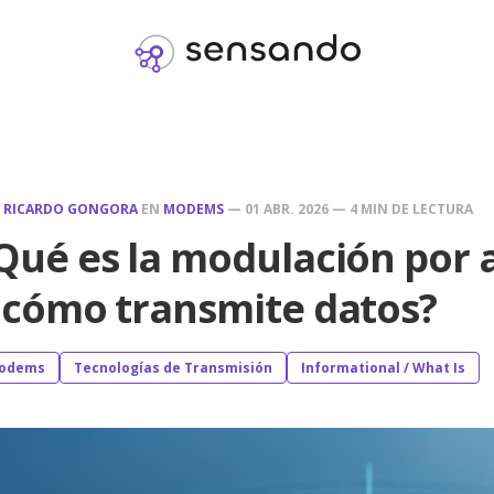
R
RICARDO GONGORA
EN
MODEMS
—
01 ABR. 2026
—
4 MIN DE LECTURA
Qué es la modulación por 
 cómo transmite datos?
odems
Tecnologías de Transmisión
Informational / What Is