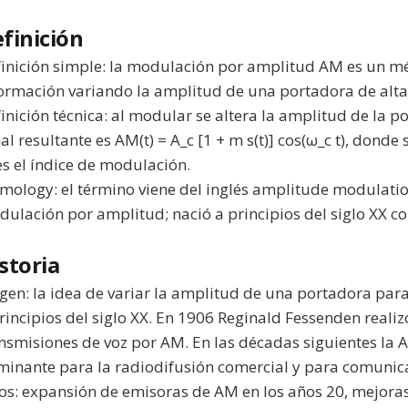
finición
inición simple: la modulación por amplitud AM es un m
ormación variando la amplitud de una portadora de alta
inición técnica: al modular se altera la amplitud de la p
al resultante es AM(t) = A_c [1 + m s(t)] cos(ω_c t), donde 
s el índice de modulación.
mology: el término viene del inglés amplitude modulati
ulación por amplitud; nació a principios del siglo XX con
storia
gen: la idea de variar la amplitud de una portadora par
rincipios del siglo XX. En 1906 Reginald Fessenden reali
nsmisiones de voz por AM. En las décadas siguientes la AM
inante para la radiodifusión comercial y para comunica
os: expansión de emisoras de AM en los años 20, mejoras 