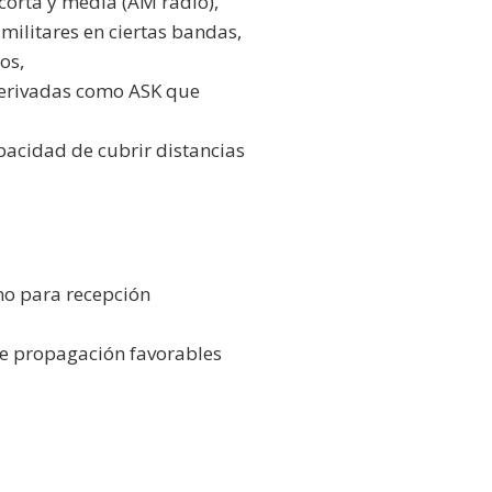
orta y media (AM radio),
ilitares en ciertas bandas,
os,
derivadas como ASK que
pacidad de cubrir distancias
mo para recepción
de propagación favorables