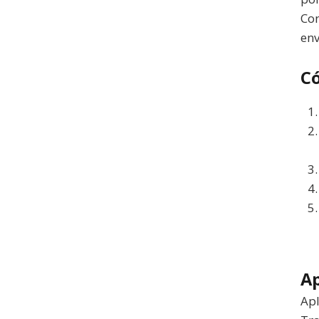
Con
env
C
Ap
Apl