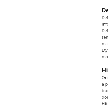
De
Def
inf
Def
señ
m e
Ety
mod
Hi
Ori
a p
tra
dom
Hit