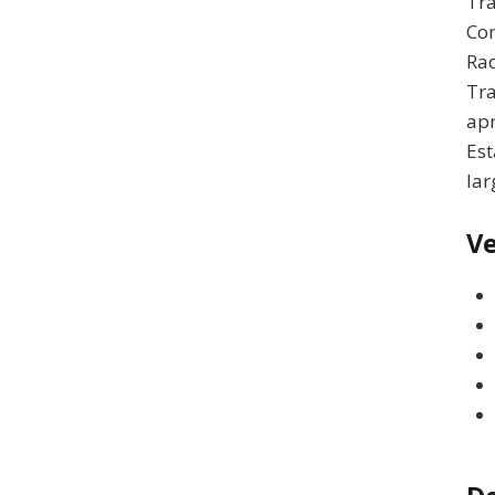
Tra
Com
Rad
Tra
apr
Est
lar
Ve