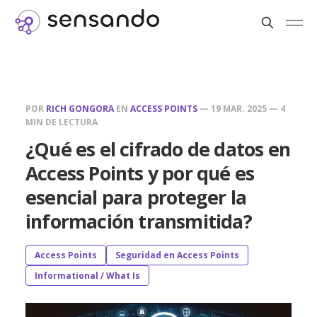
POR
RICH GONGORA
EN
ACCESS POINTS
—
19 MAR. 2025
—
4
MIN DE LECTURA
¿Qué es el cifrado de datos en
Access Points y por qué es
esencial para proteger la
información transmitida?
Access Points
Seguridad en Access Points
Informational / What Is