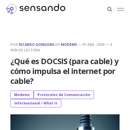
POR
RICARDO GONGORA
EN
MODEMS
—
01 ABR. 2026
—
4
MIN DE LECTURA
¿Qué es DOCSIS (para cable) y
cómo impulsa el internet por
cable?
Modems
Protocolos de Comunicación
Informational / What Is