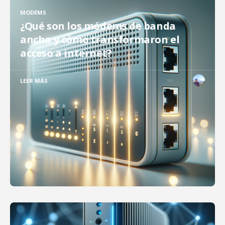
MODEMS
¿Qué son los módems de banda
ancha y cómo transformaron el
acceso a internet?
LEER MÁS