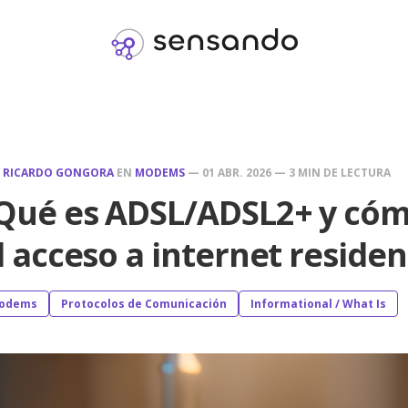
R
RICARDO GONGORA
EN
MODEMS
—
01 ABR. 2026
—
3 MIN DE LECTURA
Qué es ADSL/ADSL2+ y cóm
l acceso a internet residen
odems
Protocolos de Comunicación
Informational / What Is