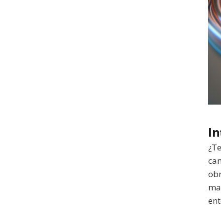
In
¿Te
cam
obr
mar
ent