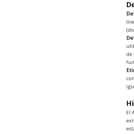
De
Def
lín
(do
Def
uti
de 
fun
Et
con
igu
Hi
El 
exi
est