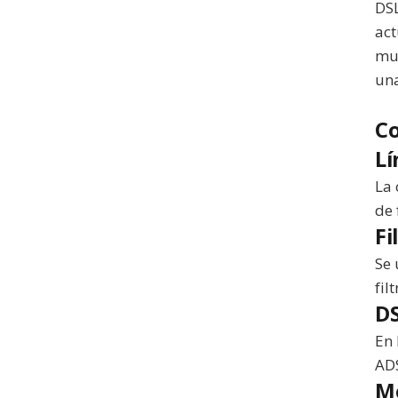
DSL
act
muc
una
C
Lí
La 
de 
Fi
Se 
fil
D
En 
ADS
Mo