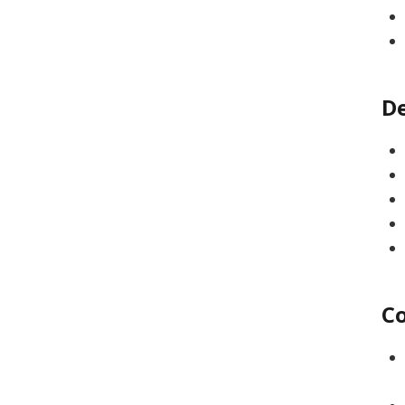
De
Co