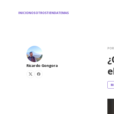
INICIO
NOSOTROS
TIENDA
TEMAS
PO
¿
Ricardo Gongora
e
M