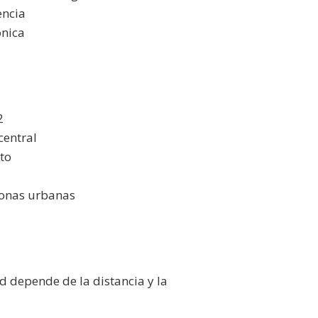
encia
ónica
2
central
to
zonas urbanas
d depende de la distancia y la