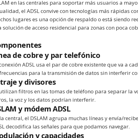
AM en las centrales para soportar más usuarios a mayor
ualidad, el ADSL convive con tecnologías más rápidas com
hos lugares es una opción de respaldo o está siendo r
 solución de acceso residencial para zonas con poca cob
omponentes
nea de cobre y par telefónico
conexión ADSL usa el par de cobre existente que va a ca
frecuencias para la transmisión de datos sin interferir con
ltraje y divisores
utilizan filtros en las tomas de teléfono para separar la v
tros, la voz y los datos podrían interferir.
SLAM y módem ADSL
la central, el DSLAM agrupa muchas líneas y envía/recib
L decodifica las señales para que podamos navegar.
dulación y capacidades