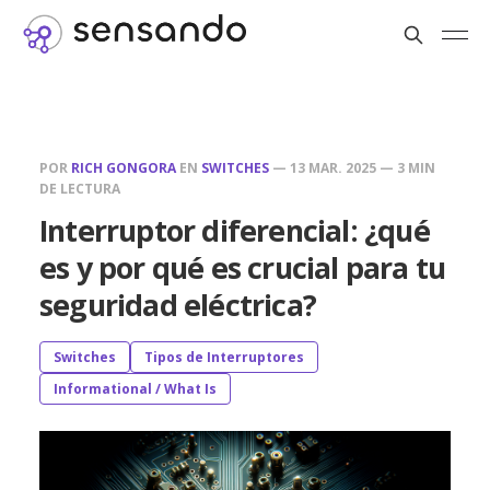
POR
RICH GONGORA
EN
SWITCHES
—
13 MAR. 2025
—
3 MIN
DE LECTURA
Interruptor diferencial: ¿qué
es y por qué es crucial para tu
seguridad eléctrica?
Switches
Tipos de Interruptores
Informational / What Is