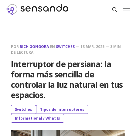
POR
RICH GONGORA
EN
SWITCHES
—
13 MAR. 2025
—
3 MIN
DE LECTURA
Interruptor de persiana: la
forma más sencilla de
controlar la luz natural en tus
espacios.
Switches
Tipos de Interruptores
Informational / What Is