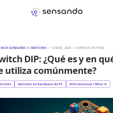
R
RICH GONGORA
EN
SWITCHES
—
13 MAR. 2025
—
3 MIN DE LECTURA
witch DIP: ¿Qué es y en qu
e utiliza comúnmente?
witches
Switches en hardware de PC
Informational / What Is