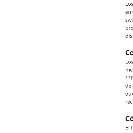
Los
en 
swi
pro
dis
C
Los
mec
**P
de 
otr
rec
C
El 