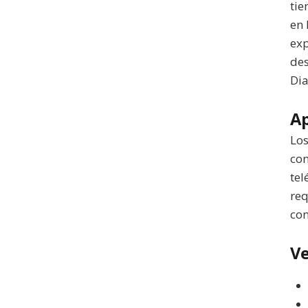
tie
en 
exp
des
Dia
Ap
Los
con
tel
req
con
Ve