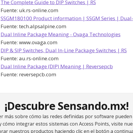
The Complete Guide to DIP Switches | RS
Fuente:
uk.rs-online.com
SSGM180100 Product information | SSGM Series | Dual-in
Fuente:
tech.alpsalpine.com
Dual Inline Package Meaning - Ovaga Technologies
Fuente:
www.ovaga.com
DIP & SIP Switches, Dual In-Line Package Switches | RS
Fuente:
au.rs-online.com
Dual Inline Package (DIP) Meaning | Reversepcb
Fuente:
reversepcb.com
¡Descubre Sensando.mx!
er más sobre cómo las redes definidas por software pueden 
 cómo integrar estos sistemas con Access Points, visite nue
orar nuestros productos haciendo clic en el botón a continua