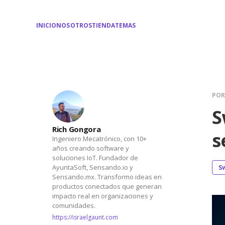
INICIO
NOSOTROS
TIENDA
TEMAS
PO
S
Rich Gongora
s
Ingeniero Mecatrónico, con 10+
años creando software y
soluciones IoT. Fundador de
AyuntaSoft, Sensando.io y
S
Sensando.mx. Transformo ideas en
productos conectados que generan
impacto real en organizaciones y
comunidades.
https://israelgaunt.com