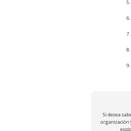
Si desea sab
organización y
expl