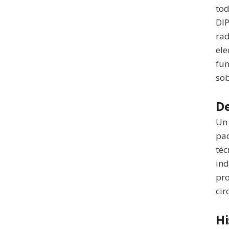
tod
DIP
rad
ele
fun
sob
De
Un 
paq
téc
ind
pro
cir
Hi