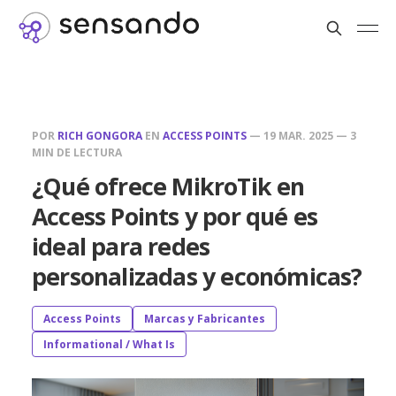
POR
RICH GONGORA
EN
ACCESS POINTS
—
19 MAR. 2025
—
3
MIN DE LECTURA
¿Qué ofrece MikroTik en
Access Points y por qué es
ideal para redes
personalizadas y económicas?
Access Points
Marcas y Fabricantes
Informational / What Is