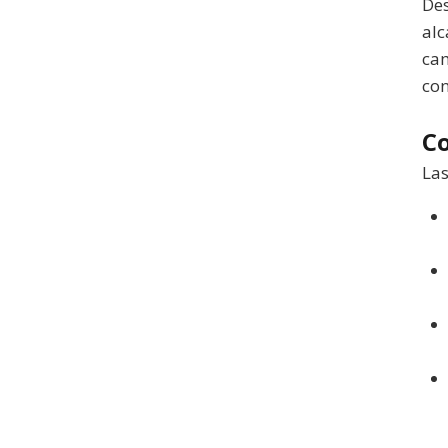
Des
alc
cam
con
C
Las