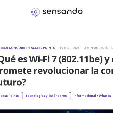
R
RICH GONGORA
EN
ACCESS POINTS
—
19 MAR. 2025
—
3 MIN DE LECTURA
Qué es Wi-Fi 7 (802.11be) 
romete revolucionar la co
uturo?
ccess Points
Tecnologías y Estándares
Informational / What Is