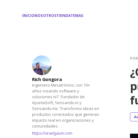
INICIO
NOSOTROS
TIENDA
TEMAS
PO
¿
Rich Gongora
p
Ingeniero Mecatrónico, con 10+
años creando software y
f
soluciones IoT. Fundador de
AyuntaSoft, Sensando.io y
Sensando.mx. Transformo ideas en
productos conectados que generan
A
impacto real en organizaciones y
comunidades.
https://israelgaunt.com