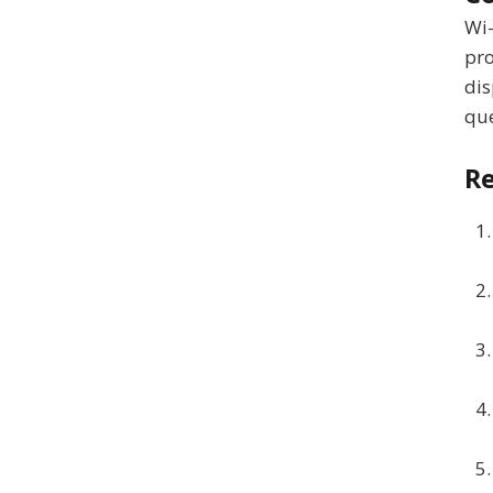
Wi-
pro
dis
que
Re