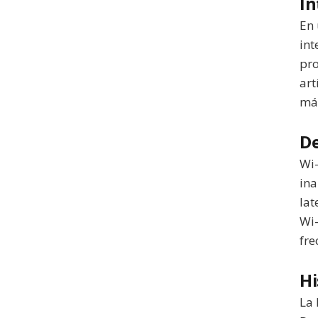
In
En 
int
pro
art
má
De
Wi-
ina
lat
Wi-
fre
Hi
La 