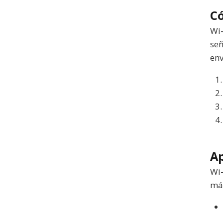
C
Wi-
señ
env
Ap
Wi-
más