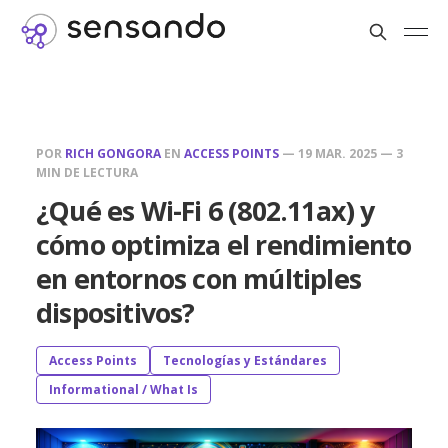
POR
RICH GONGORA
EN
ACCESS POINTS
—
19 MAR. 2025
—
3
MIN DE LECTURA
¿Qué es Wi-Fi 6 (802.11ax) y
cómo optimiza el rendimiento
en entornos con múltiples
dispositivos?
Access Points
Tecnologías y Estándares
Informational / What Is