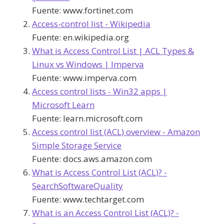
Fuente:
www.fortinet.com
Access-control list - Wikipedia
Fuente:
en.wikipedia.org
What is Access Control List | ACL Types &
Linux vs Windows | Imperva
Fuente:
www.imperva.com
Access control lists - Win32 apps |
Microsoft Learn
Fuente:
learn.microsoft.com
Access control list (ACL) overview - Amazon
Simple Storage Service
Fuente:
docs.aws.amazon.com
What is Access Control List (ACL)? -
SearchSoftwareQuality
Fuente:
www.techtarget.com
What is an Access Control List (ACL)? -