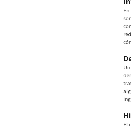
In
En 
son
co
red
cóm
De
Un 
den
tra
alg
ing
Hi
El 