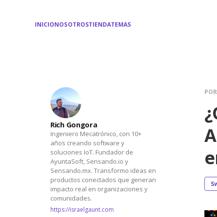
INICIO
NOSOTROS
TIENDA
TEMAS
PO
¿
Rich Gongora
A
Ingeniero Mecatrónico, con 10+
años creando software y
e
soluciones IoT. Fundador de
AyuntaSoft, Sensando.io y
Sensando.mx. Transformo ideas en
productos conectados que generan
S
impacto real en organizaciones y
comunidades.
https://israelgaunt.com