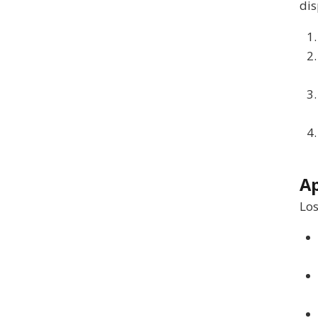
dis
Ap
Los