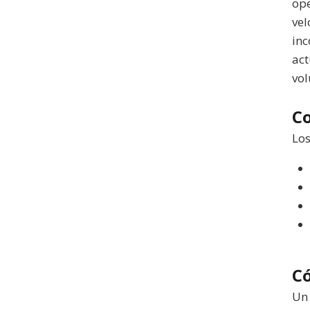
ope
vel
inc
act
vol
C
Los
C
Un 