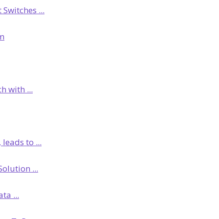
Switches ...
om
 with ...
leads to ...
lution ...
a ...