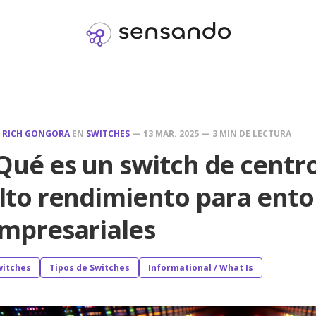
R
RICH GONGORA
EN
SWITCHES
—
13 MAR. 2025
—
3 MIN DE LECTURA
Qué es un switch de centr
lto rendimiento para ent
mpresariales
witches
Tipos de Switches
Informational / What Is