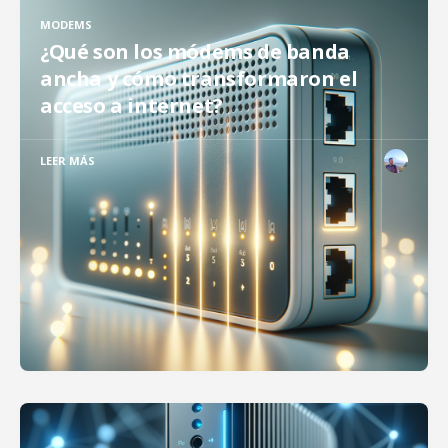
MODEMS
¿Qué son los módems de banda
ancha y cómo transformaron el
acceso a internet?
LEER MÁS