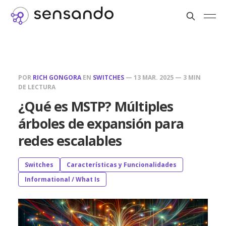
POR
RICH GONGORA
EN
SWITCHES
—
13 MAR. 2025
—
3 MIN
DE LECTURA
¿Qué es MSTP? Múltiples
árboles de expansión para
redes escalables
Switches
Características y Funcionalidades
Informational / What Is