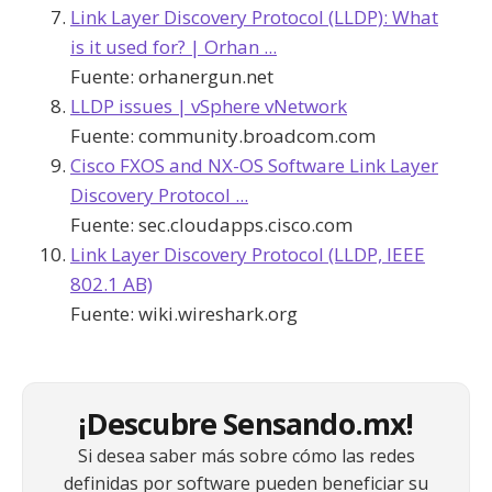
Link Layer Discovery Protocol (LLDP): What
is it used for? | Orhan ...
Fuente:
orhanergun.net
LLDP issues | vSphere vNetwork
Fuente:
community.broadcom.com
Cisco FXOS and NX-OS Software Link Layer
Discovery Protocol ...
Fuente:
sec.cloudapps.cisco.com
Link Layer Discovery Protocol (LLDP, IEEE
802.1 AB)
Fuente:
wiki.wireshark.org
¡Descubre Sensando.mx!
Si desea saber más sobre cómo las redes
definidas por software pueden beneficiar su