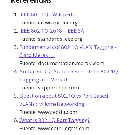
IEEE 802.1Q - Wikipedia
Fuente:
en.wikipedia.org
IEEE 802.1Q-2018 - IEEE SA
Fuente:
standards.ieee.org
Fundamentals of 802.1Q VLAN Tagging -
Cisco Meraki ...
Fuente:
documentation.meraki.com
Aruba 5400 zl Switch Series - IEEE 802.1Q
Tagging and Virtual ...
Fuente:
support.hpe.com
Question about 802.1Q vs Port Based
VLANs : r/HomeNetworking
Fuente:
www.reddit.com
What is 802.1Q Port Tagging?
Fuente:
www.cbtnuggets.com