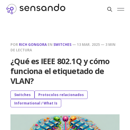
POR
RICH GONGORA
EN
SWITCHES
—
13 MAR. 2025
—
3 MIN
DE LECTURA
¿Qué es IEEE 802.1Q y cómo
funciona el etiquetado de
VLAN?
Switches
Protocolos relacionados
Informational / What Is