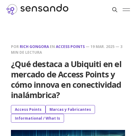
POR
RICH GONGORA
EN
ACCESS POINTS
—
19 MAR. 2025
—
3
MIN DE LECTURA
¿Qué destaca a Ubiquiti en el
mercado de Access Points y
cómo innova en conectividad
inalámbrica?
Access Points
Marcas y Fabricantes
Informational / What Is