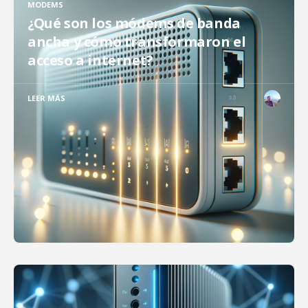
MODEMS
¿Qué son los módems de banda
ancha y cómo transformaron el
acceso a internet?
LEER MÁS