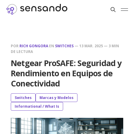
POR
RICH GONGORA
EN
SWITCHES
—
13 MAR. 2025
—
3 MIN
DE LECTURA
Netgear ProSAFE: Seguridad y
Rendimiento en Equipos de
Conectividad
Switches
Marcas y Modelos
Informational / What Is