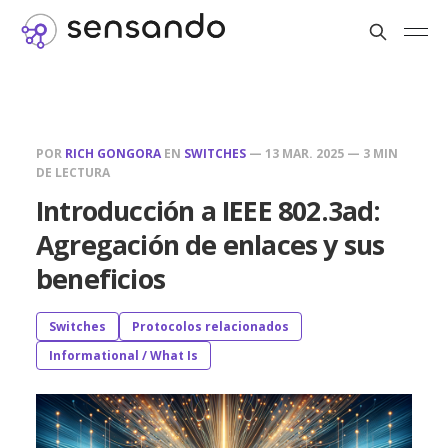
POR
RICH GONGORA
EN
SWITCHES
—
13 MAR. 2025
—
3 MIN
DE LECTURA
Introducción a IEEE 802.3ad:
Agregación de enlaces y sus
beneficios
Switches
Protocolos relacionados
Informational / What Is