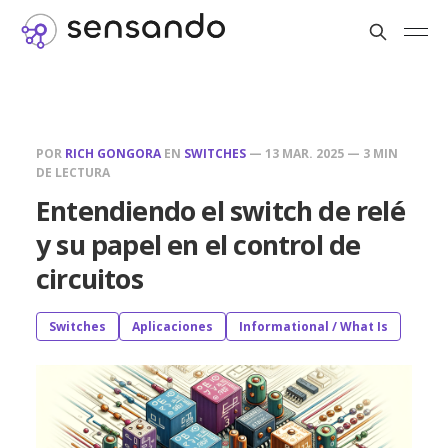
POR
RICH GONGORA
EN
SWITCHES
—
13 MAR. 2025
—
3 MIN
DE LECTURA
Entendiendo el switch de relé
y su papel en el control de
circuitos
Switches
Aplicaciones
Informational / What Is