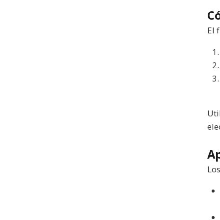
C
El 
Uti
ele
Ap
Los