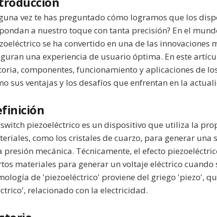
troducción
guna vez te has preguntado cómo logramos que los dispo
pondan a nuestro toque con tanta precisión? En el mundo 
zoeléctrico se ha convertido en una de las innovaciones 
guran una experiencia de usuario óptima. En este artícul
toria, componentes, funcionamiento y aplicaciones de los 
o sus ventajas y los desafíos que enfrentan en la actual
finición
switch piezoeléctrico es un dispositivo que utiliza la pro
eriales, como los cristales de cuarzo, para generar una s
 presión mecánica. Técnicamente, el efecto piezoeléctric
rtos materiales para generar un voltaje eléctrico cuando s
mología de 'piezoeléctrico' proviene del griego 'piezo', qu
éctrico', relacionado con la electricidad.