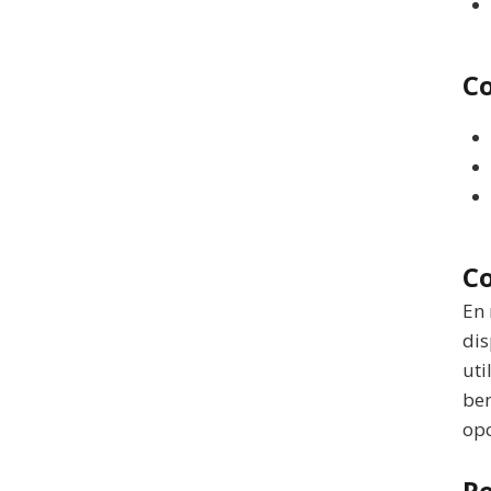
Co
Co
En 
dis
uti
ben
opc