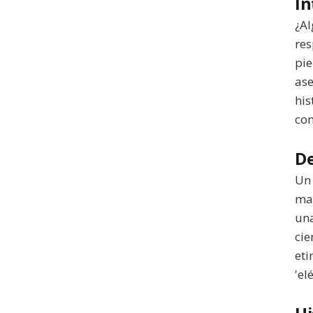
In
¿Al
res
pie
ase
his
com
De
Un 
mat
una
cie
eti
'el