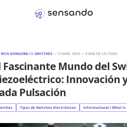
R
RICH GONGORA
EN
SWITCHES
—
13 MAR. 2025
—
3 MIN DE LECTURA
l Fascinante Mundo del Sw
iezoeléctrico: Innovación 
ada Pulsación
witches
Tipos de Switches electrónicos
Informational / What Is