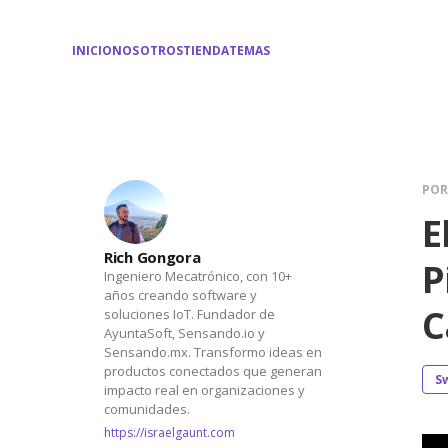
INICIO
NOSOTROS
TIENDA
TEMAS
PO
E
Rich Gongora
P
Ingeniero Mecatrónico, con 10+
años creando software y
C
soluciones IoT. Fundador de
AyuntaSoft, Sensando.io y
Sensando.mx. Transformo ideas en
productos conectados que generan
S
impacto real en organizaciones y
comunidades.
https://israelgaunt.com