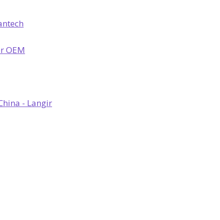
antech
er OEM
hina - Langir