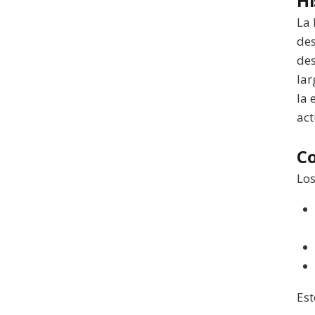
Hi
La 
des
des
lar
la 
act
C
Los
Est