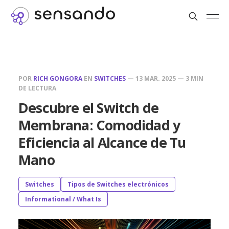
POR
RICH GONGORA
EN
SWITCHES
—
13 MAR. 2025
—
3 MIN
DE LECTURA
Descubre el Switch de
Membrana: Comodidad y
Eficiencia al Alcance de Tu
Mano
Switches
Tipos de Switches electrónicos
Informational / What Is