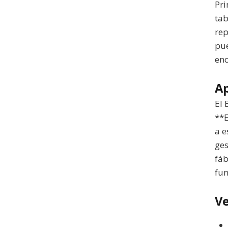
Pri
tab
rep
pue
enc
Ap
El 
**E
a e
ges
fáb
fun
Ve