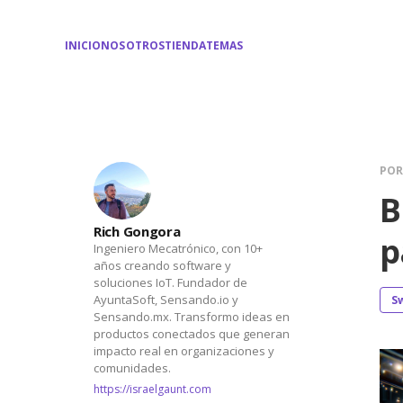
INICIO
NOSOTROS
TIENDA
TEMAS
PO
B
Rich Gongora
p
Ingeniero Mecatrónico, con 10+
años creando software y
soluciones IoT. Fundador de
AyuntaSoft, Sensando.io y
S
Sensando.mx. Transformo ideas en
productos conectados que generan
impacto real en organizaciones y
comunidades.
https://israelgaunt.com