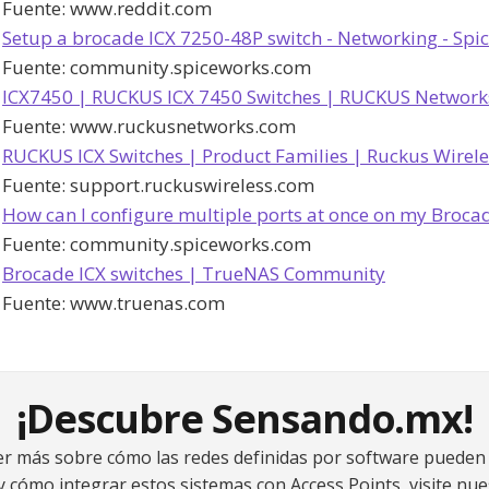
Fuente:
www.reddit.com
Setup a brocade ICX 7250-48P switch - Networking - Spic
Fuente:
community.spiceworks.com
ICX7450 | RUCKUS ICX 7450 Switches | RUCKUS Network
Fuente:
www.ruckusnetworks.com
RUCKUS ICX Switches | Product Families | Ruckus Wirel
Fuente:
support.ruckuswireless.com
How can I configure multiple ports at once on my Brocade
Fuente:
community.spiceworks.com
Brocade ICX switches | TrueNAS Community
Fuente:
www.truenas.com
¡Descubre Sensando.mx!
er más sobre cómo las redes definidas por software pueden 
 cómo integrar estos sistemas con Access Points, visite nue