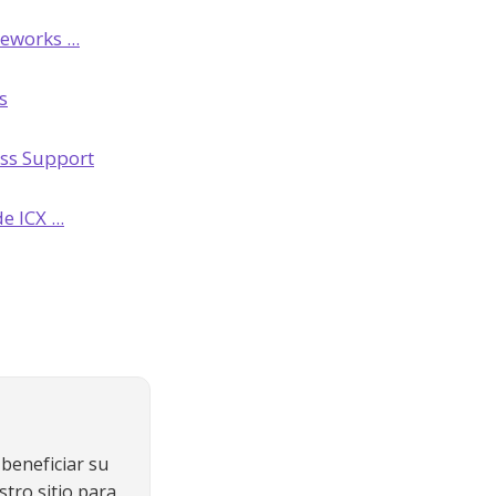
eworks ...
s
ess Support
 ICX ...
beneficiar su
stro sitio para