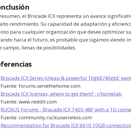
nclusión
resumen, el Brocade ICX representa un avance significati
alto rendimiento. Su capacidad de adaptación y eficienci
ioso para cualquier organización que desee optimizar su
ando hacia el futuro, es probable que sigamos viendo 
e campo, llenas de posibilidades.
ferencias
Brocade ICX Series (cheap & powerful 10gbE/40gbE switch
Fuente:
forums.servethehome.com
Brocade ICX licenses, where to get them? : r/homelab
Fuente:
www.reddit.com
RUCKUS Forums - Brocade ICX 7450-48F with a 1G connect
Fuente:
community.ruckuswireless.com
Recommendation for Brocade ICX 6610 10GB connections :