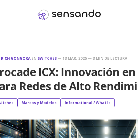
R
RICH GONGORA
EN
SWITCHES
—
13 MAR. 2025
—
3 MIN DE LECTURA
rocade ICX: Innovación en
ara Redes de Alto Rendim
witches
Marcas y Modelos
Informational / What Is