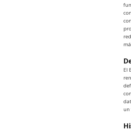
fun
com
com
pro
red
má
De
El 
ren
def
com
dat
un 
Hi