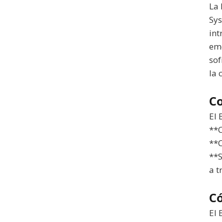
La 
Sys
int
eme
sof
la 
C
El 
**C
**C
**S
a t
C
El 