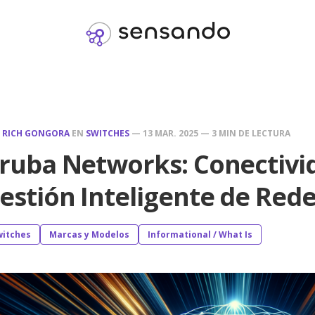
R
RICH GONGORA
EN
SWITCHES
—
13 MAR. 2025
—
3 MIN DE LECTURA
ruba Networks: Conectivi
estión Inteligente de Red
witches
Marcas y Modelos
Informational / What Is