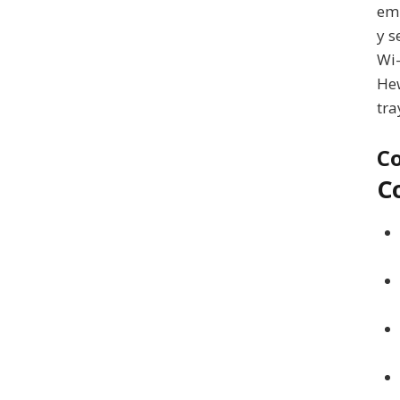
emp
y s
Wi-
Hew
tra
C
C