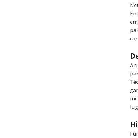
Net
En 
emp
par
car
De
Aru
par
Téc
gar
med
lug
Hi
Fun