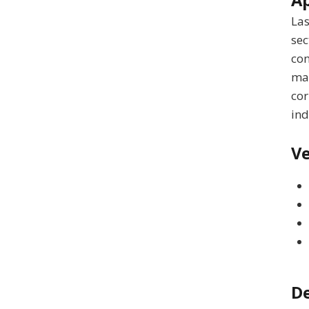
Ap
Las
sec
con
man
cor
ind
Ve
De