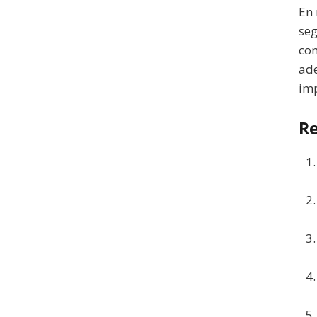
En 
seg
con
ade
imp
Re