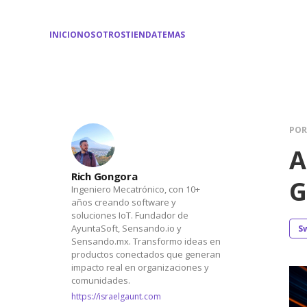
INICIO
NOSOTROS
TIENDA
TEMAS
PO
A
Rich Gongora
G
Ingeniero Mecatrónico, con 10+
años creando software y
soluciones IoT. Fundador de
AyuntaSoft, Sensando.io y
S
Sensando.mx. Transformo ideas en
productos conectados que generan
impacto real en organizaciones y
comunidades.
https://israelgaunt.com