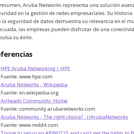
resumen, Aruba Networks representa una solución avanz
uridad en la gestión de redes empresariales. Su histori
 la seguridad de datos demuestra su relevancia en el mu
cuada, las empresas pueden disfrutar de una conectivid
ulsa su éxito.
ferencias
HPE Aruba Networking | HPE
Fuente:
www.hpe.com
Aruba Networks - Wikipedia
Fuente:
en.wikipedia.org
Airheads Community: Home
Fuente:
community.arubanetworks.com
Aruba Networks - The right choice? : r/ArubaNetworks
Fuente:
www.reddit.com
Trying to setup an APIN0225 and can't get the lights to fl